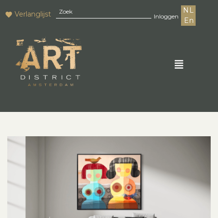
NL
Verlanglijst
Inloggen
En