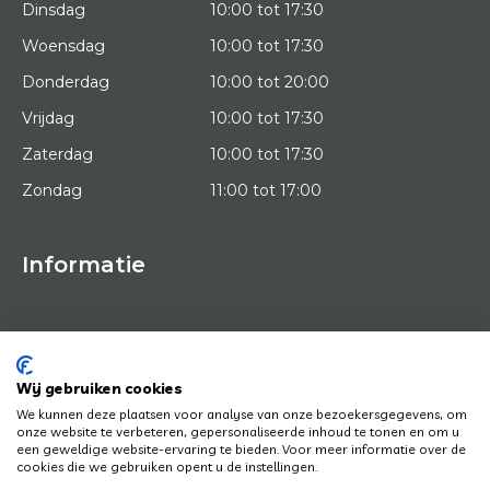
Dinsdag
10:00 tot 17:30
Woensdag
10:00 tot 17:30
Donderdag
10:00 tot 20:00
Vrijdag
10:00 tot 17:30
Zaterdag
10:00 tot 17:30
Zondag
11:00 tot 17:00
Informatie
HOME
PROEFPLAATSING
KUNSTENAARS
OVER ONS
Wij gebruiken cookies
KUNSTWERKEN
We kunnen deze plaatsen voor analyse van onze bezoekersgegevens, om
NEWS
onze website te verbeteren, gepersonaliseerde inhoud te tonen en om u
HOE WERKT HET
een geweldige website-ervaring te bieden. Voor meer informatie over de
CONTACT
cookies die we gebruiken opent u de instellingen.
KUNSTUITLEEN