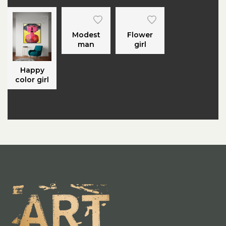
Modest
Flower
man
girl
Happy
color girl