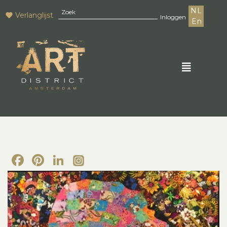
NL
Verlanglijst
Inloggen
En
Facebook
Pinterest
LinkedIn