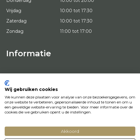
Donderdag
10:00 tot 20:00
Vrijdag
10:00 tot 17:30
Zaterdag
10:00 tot 17:30
Zondag
11:00 tot 17:00
Informatie
HOME
PROEFPLAATSING
KUNSTENAARS
OVER ONS
Wij gebruiken cookies
KUNSTWERKEN
We kunnen deze plaatsen voor analyse van onze bezoekersgegevens, om
NEWS
onze website te verbeteren, gepersonaliseerde inhoud te tonen en om u
HOE WERKT HET
een geweldige website-ervaring te bieden. Voor meer informatie over de
CONTACT
cookies die we gebruiken opent u de instellingen.
KUNSTUITLEEN
Akkoord
© Copyright 2022 Art District | Website door
BE Digital
|
Privacy Policy