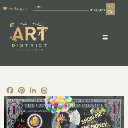
NL
Verlanglijst
Inloggen
En
Facebook
Pinterest
LinkedIn