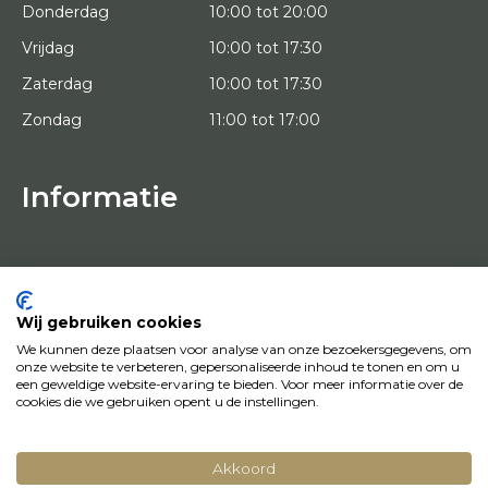
Donderdag
10:00 tot 20:00
Vrijdag
10:00 tot 17:30
Zaterdag
10:00 tot 17:30
Zondag
11:00 tot 17:00
Informatie
HOME
PROEFPLAATSING
KUNSTENAARS
OVER ONS
Wij gebruiken cookies
KUNSTWERKEN
We kunnen deze plaatsen voor analyse van onze bezoekersgegevens, om
NEWS
onze website te verbeteren, gepersonaliseerde inhoud te tonen en om u
HOE WERKT HET
een geweldige website-ervaring te bieden. Voor meer informatie over de
CONTACT
cookies die we gebruiken opent u de instellingen.
KUNSTUITLEEN
Akkoord
© Copyright 2022 Art District | Website door
BE Digital
|
Privacy Policy