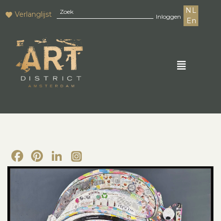
NL
Verlanglijst
Inloggen
En
Facebook
Pinterest
LinkedIn