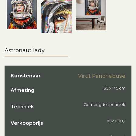
Astronaut lady
Kunstenaar
Virut Panchabuse
185 x 145 cm
Afmeting
Gemengde techniek
Techniek
€12.000,-
Verkoopprijs