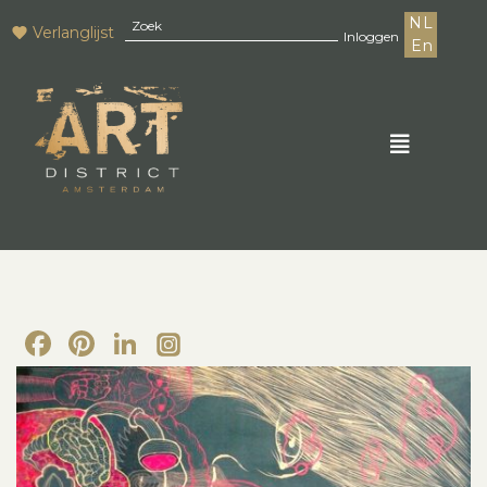
NL
Verlanglijst
Inloggen
En
Facebook
Pinterest
LinkedIn