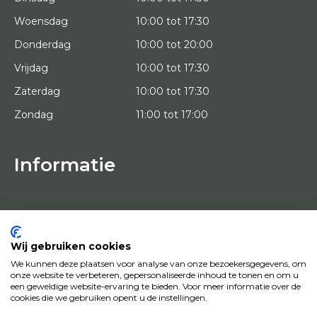
Woensdag
10:00 tot 17:30
Donderdag
10:00 tot 20:00
Vrijdag
10:00 tot 17:30
Zaterdag
10:00 tot 17:30
Zondag
11:00 tot 17:00
Informatie
HOME
PROEFPLAATSING
KUNSTENAARS
OVER ONS
Wij gebruiken cookies
KUNSTWERKEN
We kunnen deze plaatsen voor analyse van onze bezoekersgegevens, om
NEWS
onze website te verbeteren, gepersonaliseerde inhoud te tonen en om u
HOE WERKT HET
een geweldige website-ervaring te bieden. Voor meer informatie over de
CONTACT
cookies die we gebruiken opent u de instellingen.
KUNSTUITLEEN