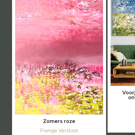
Voor
on
Zomers roze
Fransje Versloot