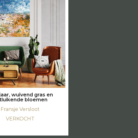
jaar, wuivend gras en
tluikende bloemen
Fransje Versloot
VERKOCHT