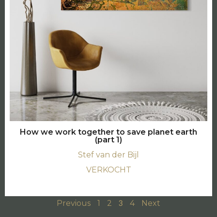
How we work together to save planet earth
(part 1)
Stef van der Bijl
VERKOCHT
3
Previous
1
2
4
Next