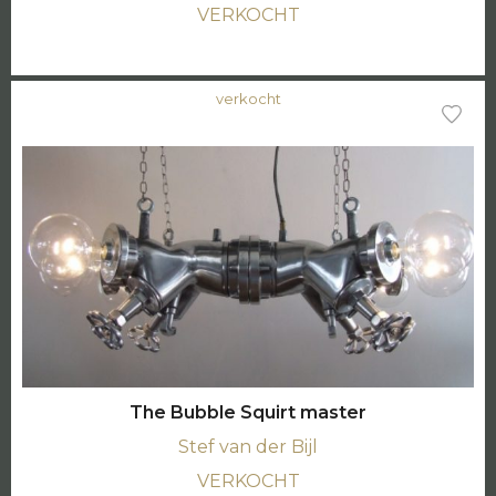
VERKOCHT
verkocht
The Bubble Squirt master
Stef van der Bijl
VERKOCHT