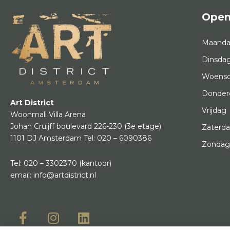
Open
Maand
Dinsda
Woens
Donder
Art District
Vrijdag
Woonmall Villa Arena
Johan Cruijff boulevard 226-230
(3e etage)
Zaterd
1101 DJ Amsterdam
Tel:
020 – 6090386
Zonda
Tel:
020 – 3302370
(kantoor)
email:
info@artdistrict.nl