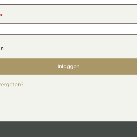
d
*
en
Inloggen
vergeten?