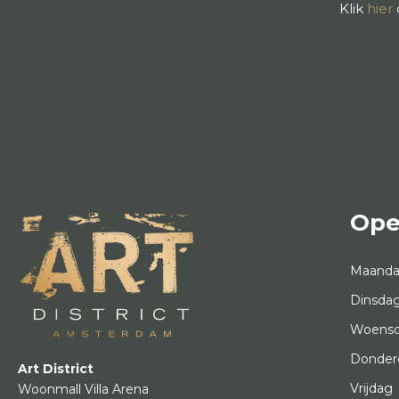
Klik
hier
Ope
Maand
Dinsda
Woens
Donder
Art District
Vrijdag
Woonmall Villa Arena