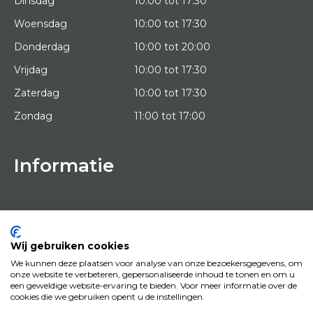
Dinsdag
10:00 tot 17:30
Woensdag
10:00 tot 17:30
Donderdag
10:00 tot 20:00
Vrijdag
10:00 tot 17:30
Zaterdag
10:00 tot 17:30
Zondag
11:00 tot 17:00
Informatie
HOME
PROEFPLAATSING
KUNSTENAARS
OVER ONS
Wij gebruiken cookies
KUNSTWERKEN
We kunnen deze plaatsen voor analyse van onze bezoekersgegevens, om
NEWS
onze website te verbeteren, gepersonaliseerde inhoud te tonen en om u
HOE WERKT HET
een geweldige website-ervaring te bieden. Voor meer informatie over de
CONTACT
cookies die we gebruiken opent u de instellingen.
KUNSTUITLEEN