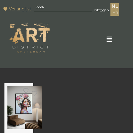
NL
Verlanglijst
Inloggen
En