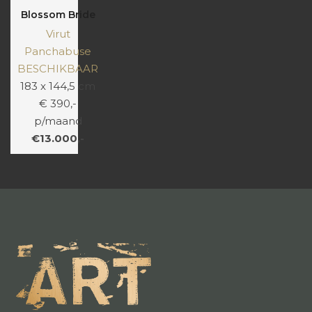
Blossom Bride
Virut
Panchabuse
BESCHIKBAAR
183 x 144,5 cm
€ 390,-
p/maand
€13.000,-