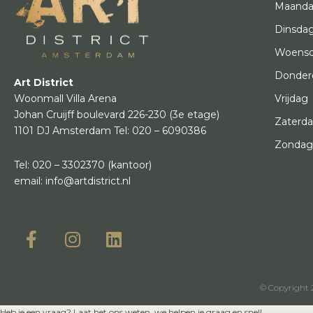
Maand
Dinsda
Woens
Donder
Art District
Vrijdag
Woonmall Villa Arena
Johan Cruijff boulevard 226-230
(3e etage)
Zaterd
1101 DJ Amsterdam
Tel:
020 – 6090386
Zonda
Tel:
020 – 3302370
(kantoor)
email:
info@artdistrict.nl
© Copyright 2
Heb je een vraag? Laat het ons weten, we helpen je graag en snel!