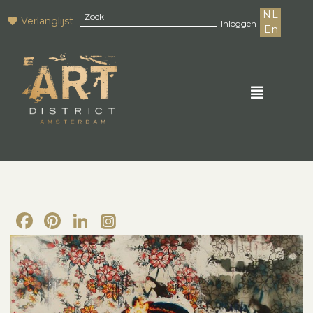
NL
Verlanglijst
Inloggen
En
Facebook
Pinterest
LinkedIn