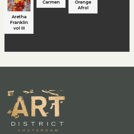
Carmen
Orange
Afrol
Aretha
Franklin
vol III