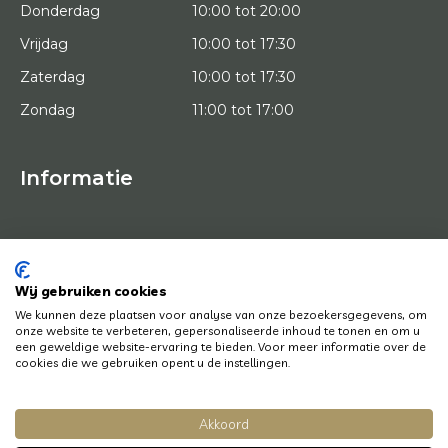
Donderdag
10:00 tot 20:00
Vrijdag
10:00 tot 17:30
Zaterdag
10:00 tot 17:30
Zondag
11:00 tot 17:00
Informatie
HOME
PROEFPLAATSING
KUNSTENAARS
OVER ONS
Wij gebruiken cookies
KUNSTWERKEN
We kunnen deze plaatsen voor analyse van onze bezoekersgegevens, om
NEWS
onze website te verbeteren, gepersonaliseerde inhoud te tonen en om u
HOE WERKT HET
een geweldige website-ervaring te bieden. Voor meer informatie over de
CONTACT
cookies die we gebruiken opent u de instellingen.
KUNSTUITLEEN
Akkoord
© Copyright 2022 Art District | Website door
BE Digital
|
Privacy Policy