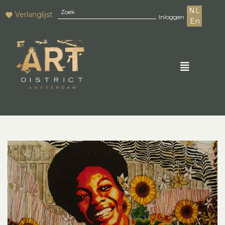
NL
Verlanglijst
Inloggen
En