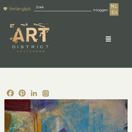
NL
Verlanglijst
Inloggen
En
Facebook
Pinterest
LinkedIn