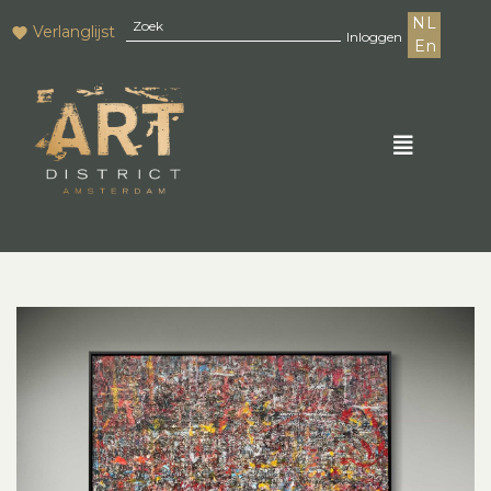
NL
Verlanglijst
Inloggen
En