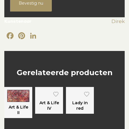
Bevestig nu
Kunstenaar
Direk
Facebook
Pinterest
LinkedIn
Gerelateerde producten
Art & Life
Lady in
Art & Life
IV
red
II