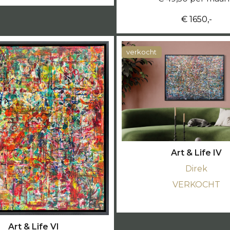
€ 1650,-
verkocht
Art & Life IV
Direk
VERKOCHT
Art & Life VI