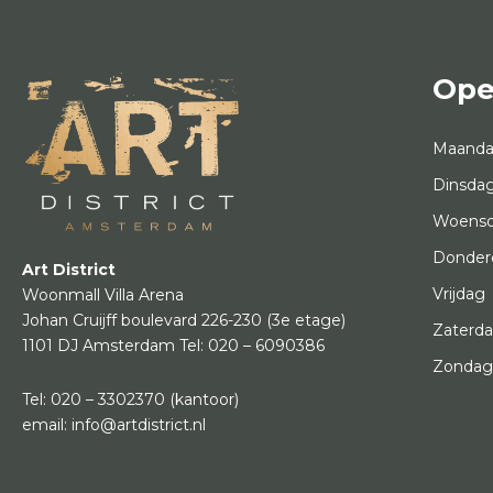
Ope
Maand
Dinsda
Woens
Donder
Art District
Vrijdag
Woonmall Villa Arena
Johan Cruijff boulevard 226-230
(3e etage)
Zaterd
1101 DJ Amsterdam
Tel:
020 – 6090386
Zonda
Tel:
020 – 3302370
(kantoor)
email:
info@artdistrict.nl