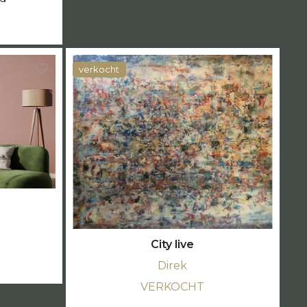
verkocht
City live
Direk
VERKOCHT