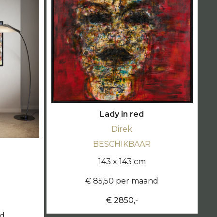
Lady in red
Direk
BESCHIKBAAR
143 x 143 cm
€ 85,50 per maand
€ 2850,-
nd