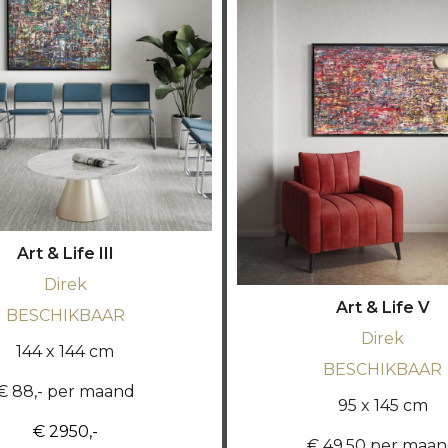
Art & Life III
Direk
Art & Life V
BESCHIKBAAR
Direk
144 x 144 cm
BESCHIKBAAR
€ 88,- per maand
95 x 145 cm
€ 2950,-
€ 49,50 per maa