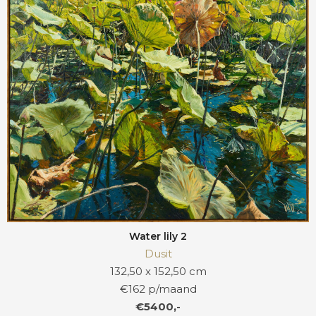
Water lily 2
Dusit
132,50 x 152,50 cm
€162 p/maand
€5400,-