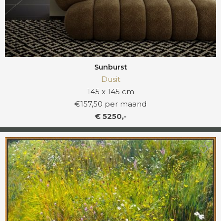
Sunburst
Dusit
145 x 145 cm
€157,50 per maand
€ 5250,-