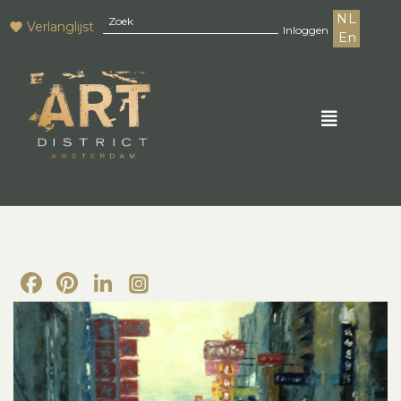
NL
Verlanglijst
Inloggen
En
Facebook
Pinterest
LinkedIn