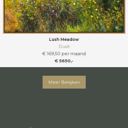
Lush Meadow
Dusit
€ 169,50 per maand
€ 5650,-
Meer Bekijken