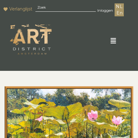
NL
Verlanglijst
Inloggen
En