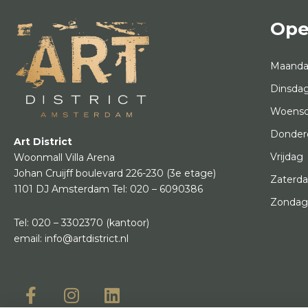
Ope
Maand
Dinsda
Woens
Donder
Art District
Vrijdag
Woonmall Villa Arena
Johan Cruijff boulevard 226-230
(3e etage)
Zaterd
1101 DJ Amsterdam
Tel:
020 – 6090386
Zonda
Tel:
020 – 3302370
(kantoor)
email:
info@artdistrict.nl