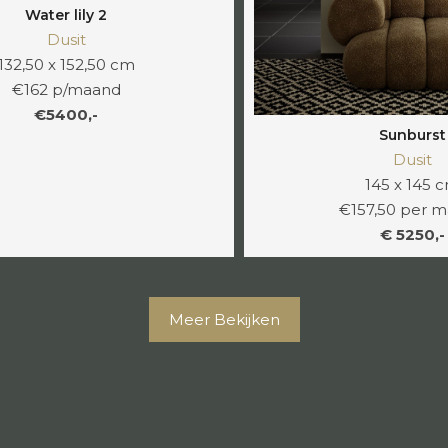
Water lily 2
Dusit
132,50 x 152,50 cm
€162 p/maand
€5400,-
Sunburst
Dusit
145 x 145 
€157,50 per 
€ 5250,-
Meer Bekijken