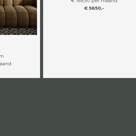
€ 169,50 per maand
€ 5650,-
cm
maand