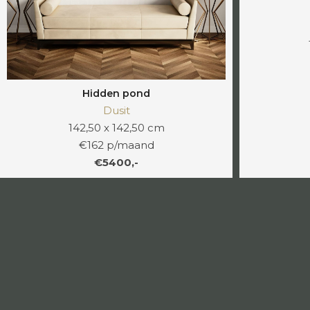
Hidden pond
Dusit
142,50 x 142,50 cm
€162 p/maand
€5400,-