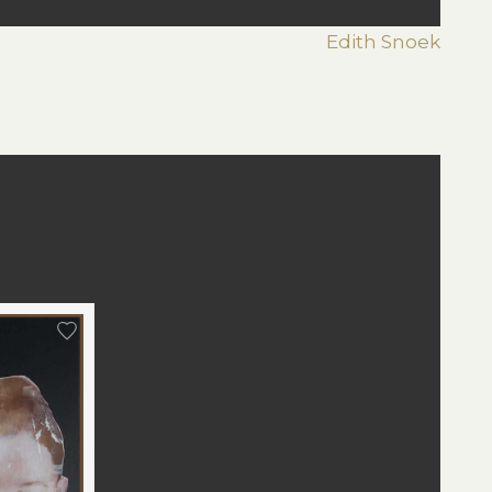
Edith Snoek
st
edIn