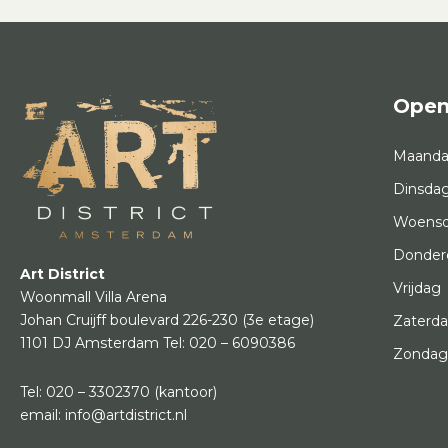
Open
Maand
Dinsda
Woens
Donder
Art District
Vrijdag
Woonmall Villa Arena
Johan Cruijff boulevard 226-230
(3e etage)
Zaterd
1101 DJ Amsterdam
Tel:
020 – 6090386
Zonda
Tel:
020 – 3302370
(kantoor)
email:
info@artdistrict.nl