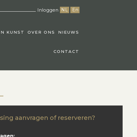
Inloggen
NL
En
EN KUNST
OVER ONS
NIEUWS
CONTACT
sing aanvragen of reserveren?
ragen: