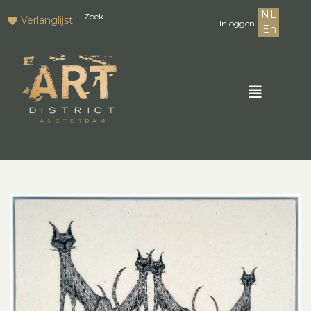
NL
Verlanglijst
Inloggen
En