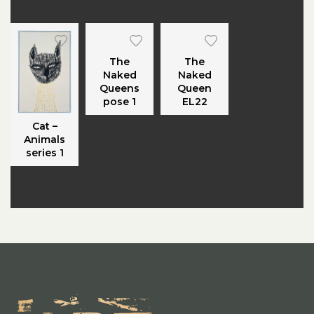
The
The
Naked
Naked
Queens
Queen
pose 1
EL22
Cat –
Animals
series 1