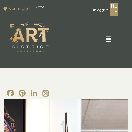
NL
Verlanglijst
Inloggen
En
Facebook
Pinterest
LinkedIn