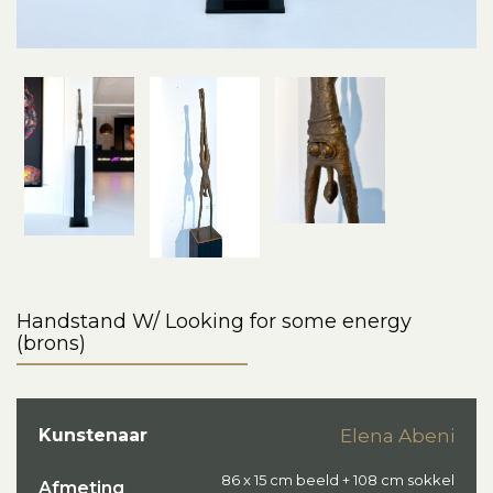
Handstand W/ Looking for some energy
(brons)
Kunstenaar
Elena Abeni
86 x 15 cm beeld + 108 cm sokkel
Afmeting