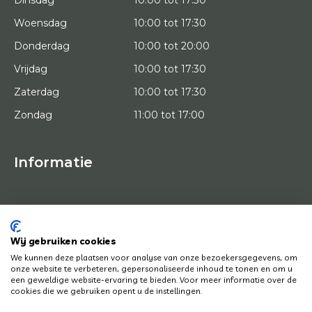
Woensdag
10:00 tot 17:30
Donderdag
10:00 tot 20:00
Vrijdag
10:00 tot 17:30
Zaterdag
10:00 tot 17:30
Zondag
11:00 tot 17:00
Informatie
HOME
PROEFPLAATSING
KUNSTENAARS
OVER ONS
Wij gebruiken cookies
KUNSTWERKEN
We kunnen deze plaatsen voor analyse van onze bezoekersgegevens, om
NEWS
onze website te verbeteren, gepersonaliseerde inhoud te tonen en om u
HOE WERKT HET
een geweldige website-ervaring te bieden. Voor meer informatie over de
CONTACT
cookies die we gebruiken opent u de instellingen.
KUNSTUITLEEN