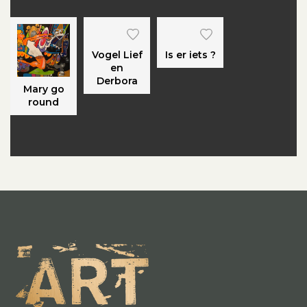
Vogel Lief
Is er iets ?
en
Derbora
Mary go
round