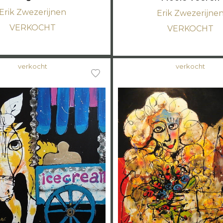
Erik Zwezerijnen
Erik Zwezerijne
VERKOCHT
VERKOCHT
verkocht
verkocht