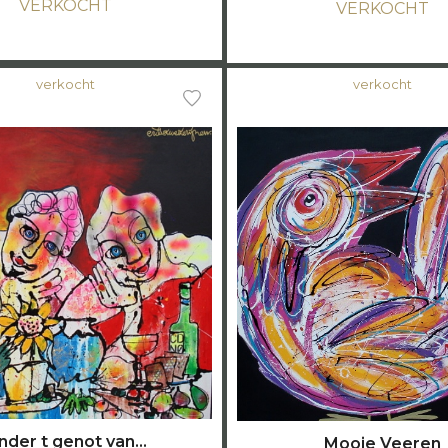
VERKOCHT
VERKOCHT
verkocht
verkocht
nder t genot van…
Mooie Veeren