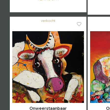
verkocht
Onweerstaanbaar
O