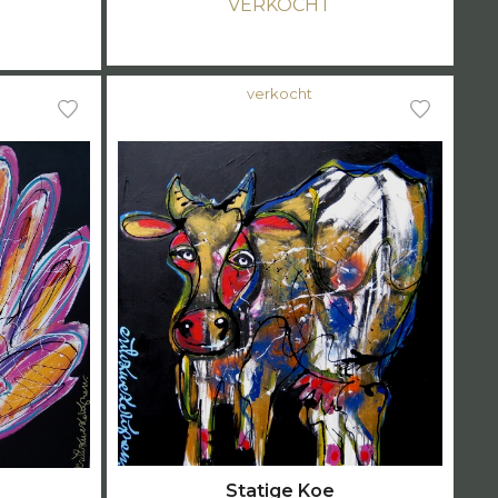
VERKOCHT
verkocht
Statige Koe