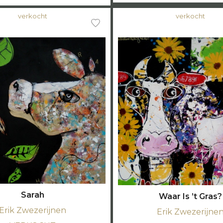
verkocht
verkocht
Sarah
Waar Is ’t Gras?
Erik Zwezerijnen
Erik Zwezerijne