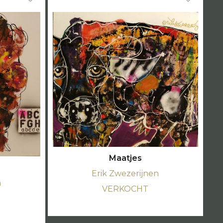
Maatjes
Erik Zwezerijnen
n
VERKOCHT