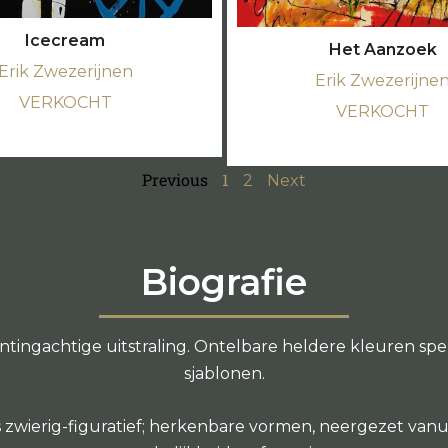
Icecream
Het Aanzoek
Erik Zwezerijnen
Erik Zwezerijne
VERKOCHT
VERKOCHT
Previous
1
2
Next
Biografie
intingachtige uitstraling. Ontelbare heldere kleuren s
sjablonen.
l als zwierig-figuratief; herkenbare vormen, neergezet van