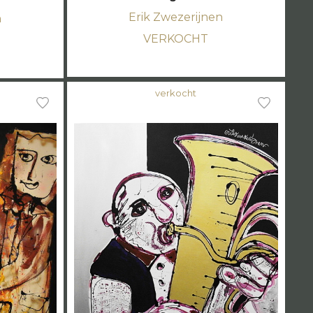
Erik Zwezerijnen
n
VERKOCHT
verkocht