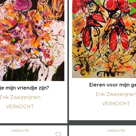
Eieren voor mijn ge
je mijn vriendje zijn?
Erik Zwezerijne
Erik Zwezerijnen
VERKOCHT
VERKOCHT
verkocht
verkocht