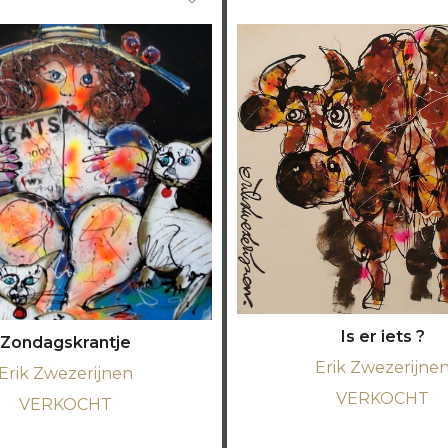
Is er iets ?
Zondagskrantje
Erik Zwezerijne
Erik Zwezerijnen
VERKOCHT
VERKOCHT