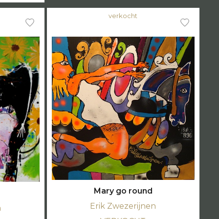
verkocht
Mary go round
Erik Zwezerijnen
n