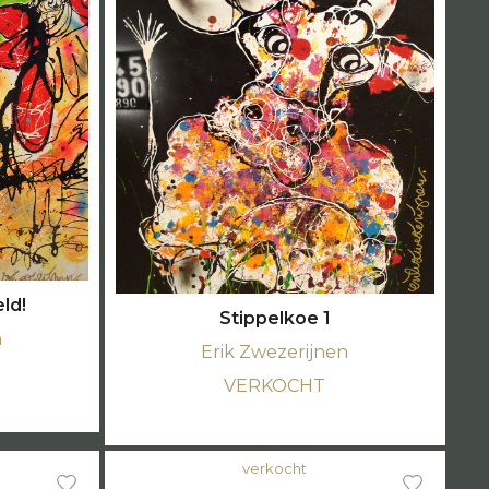
ld!
Stippelkoe 1
n
Erik Zwezerijnen
VERKOCHT
verkocht