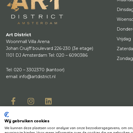
Dinsda
Woens
Donder
Art District
Vrijdag
Woonmall Villa Arena
Johan Cruijff boulevard 226-230
(3e etage)
Zaterd
1101 DJ Amsterdam
Tel:
020 – 6090386
Zonda
Tel:
020 – 3302370
(kantoor)
email:
info@artdistrict.nl
Wij gebruiken cookies
© Copyright 2
We kunnen deze plaatsen voor analyse van onze bezoekersgegevens, om onze
Heb je een vraag? Laat het ons weten, we helpen je graag en snel!
ervaring te bieden. Voor meer informatie over de cookies die we gebruiken op