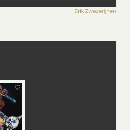
Erik Zwezerijnen
st
edIn