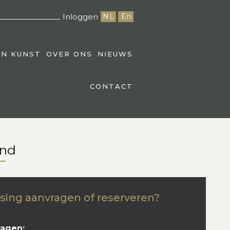
Inloggen
NL
En
EN KUNST
OVER ONS
NIEUWS
CONTACT
and
sing aanvragen of reserveren?
ragen: