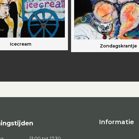
Icecream
Zondagskrantje
Informatie
ingstijden
ag
13:00 tot 17:30