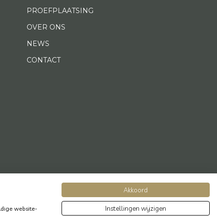
PROEFPLAATSING
OVER ONS
NEWS
CONTACT
Akkoord
Instellingen wijzigen
dige website-