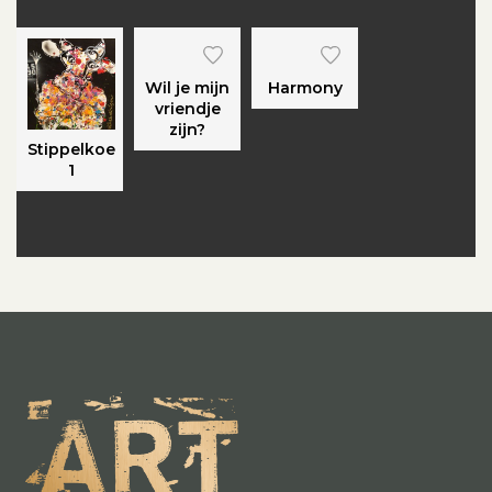
Wil je mijn
Harmony
vriendje
zijn?
Stippelkoe
1