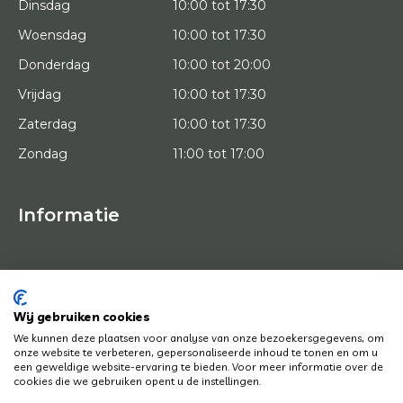
Dinsdag
10:00 tot 17:30
Woensdag
10:00 tot 17:30
Donderdag
10:00 tot 20:00
Vrijdag
10:00 tot 17:30
Zaterdag
10:00 tot 17:30
Zondag
11:00 tot 17:00
Informatie
HOME
PROEFPLAATSING
KUNSTENAARS
OVER ONS
Wij gebruiken cookies
KUNSTWERKEN
We kunnen deze plaatsen voor analyse van onze bezoekersgegevens, om
NEWS
onze website te verbeteren, gepersonaliseerde inhoud te tonen en om u
HOE WERKT HET
een geweldige website-ervaring te bieden. Voor meer informatie over de
CONTACT
cookies die we gebruiken opent u de instellingen.
KUNSTUITLEEN