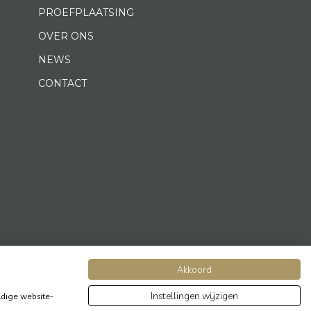
PROEFPLAATSING
OVER ONS
NEWS
CONTACT
Akkoord
Instellingen wijzigen
dige website-