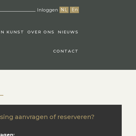
Inloggen
NL
En
EN KUNST
OVER ONS
NIEUWS
CONTACT
sing aanvragen of reserveren?
ragen: