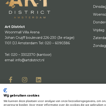
Dinsda
Woens
Donder
Art District
Vrijdag
Woonmall Villa Arena
Johan Cruijff boulevard 226-230
(3e etage)
Zaterd
1101 DJ Amsterdam
Tel:
020 – 6090386
Zonda
Tel:
020 – 3302370
(kantoor)
email:
info@artdistrict.nl
Wij gebruiken cookies
© Copyright 2
We kunnen deze plaatsen voor analyse van onze bezoekersgegevens, om onze
Heb je een vraag? Laat het ons weten, we helpen je graag en snel!
ervaring te bieden. Voor meer informatie over de cookies die we gebruiken op