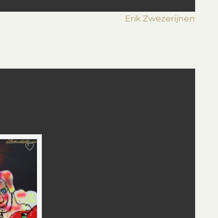
Erik Zwezerijnen
st
edIn