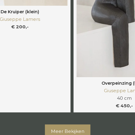
De Kruiper (klein)
Giuseppe Lamers
€ 200,-
Overpeinzing (
Giuseppe La
40 cm
€ 450,-
Meer Bekijken