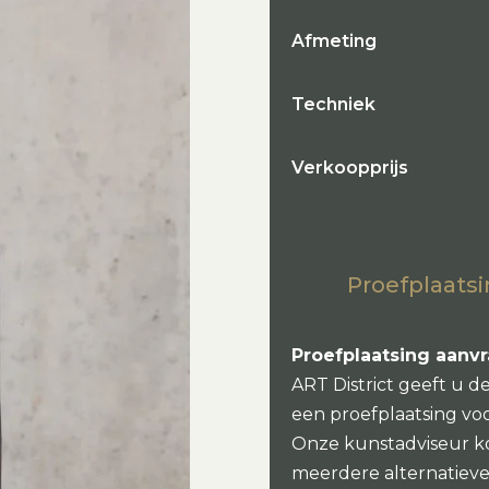
Afmeting
Techniek
Verkoopprijs
Proefplaatsi
Proefplaatsing aanv
ART District geeft u d
een proefplaatsing vo
Onze kunstadviseur k
meerdere alternatieven