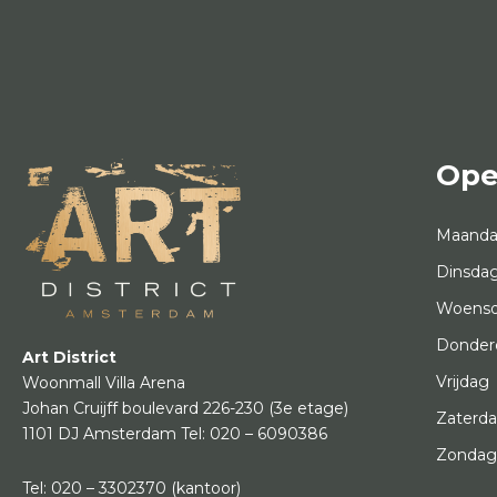
Ope
Maand
Dinsda
Woens
Donder
Art District
Vrijdag
Woonmall Villa Arena
Johan Cruijff boulevard 226-230
(3e etage)
Zaterd
1101 DJ Amsterdam
Tel:
020 – 6090386
Zonda
Tel:
020 – 3302370
(kantoor)