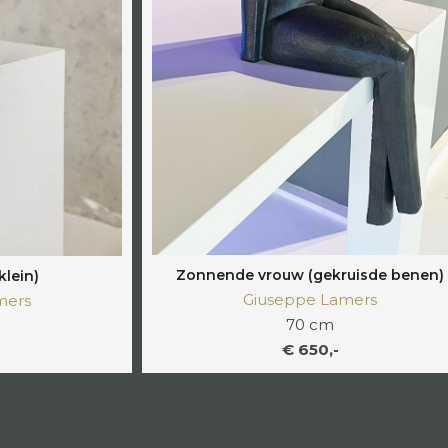
Zonnende vrouw (gekruisde benen)
klein)
Giuseppe Lamers
mers
70 cm
€ 650,-