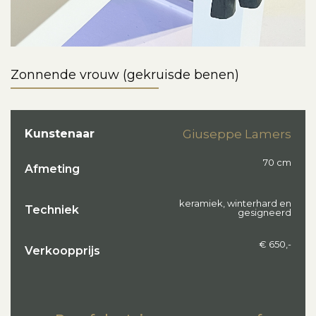
Zonnende vrouw (gekruisde benen)
Kunstenaar
Giuseppe Lamers
70 cm
Afmeting
keramiek, winterhard en
Techniek
gesigneerd
€ 650,-
Verkoopprijs