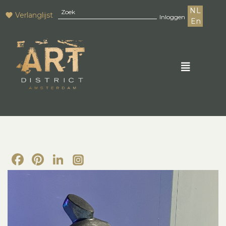
NL
Verlanglijst
Inloggen
En
Facebook
Pinterest
LinkedIn