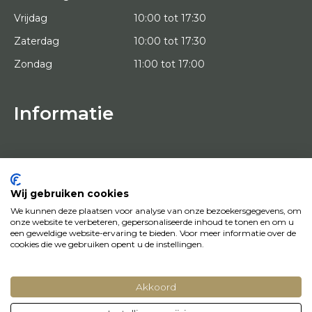
Vrijdag
10:00 tot 17:30
Zaterdag
10:00 tot 17:30
Zondag
11:00 tot 17:00
Informatie
HOME
PROEFPLAATSING
KUNSTENAARS
OVER ONS
Wij gebruiken cookies
KUNSTWERKEN
We kunnen deze plaatsen voor analyse van onze bezoekersgegevens, om
NEWS
onze website te verbeteren, gepersonaliseerde inhoud te tonen en om u
HOE WERKT HET
een geweldige website-ervaring te bieden. Voor meer informatie over de
CONTACT
cookies die we gebruiken opent u de instellingen.
KUNSTUITLEEN
Akkoord
© Copyright 2022 Art District | Website door
BE Digital
|
Privacy Policy