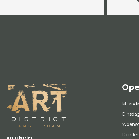
Ope
Maand
Dinsda
Woens
Donder
Art District