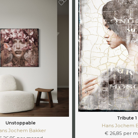
Tribute 1
Unstoppable
Hans Jochem 
ans Jochem Bakker
€ 26,85 per 