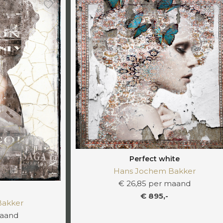
Perfect white
Hans Jochem Bakker
€ 26,85 per maand
€ 895,-
Bakker
maand