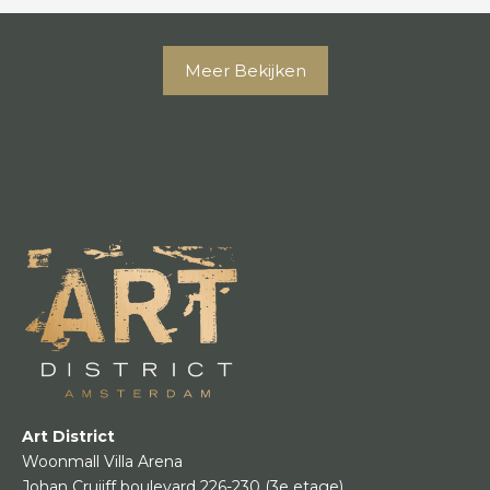
Meer Bekijken
Art District
Woonmall Villa Arena
Johan Cruijff boulevard 226-230
(3e etage)