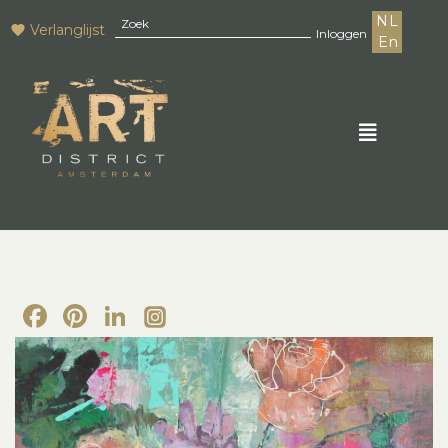
NL
Verlanglijst
Inloggen
En
Facebook
Pinterest
LinkedIn