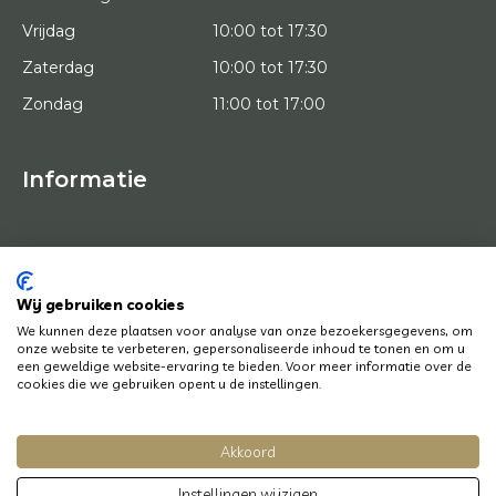
Vrijdag
10:00 tot 17:30
Zaterdag
10:00 tot 17:30
Zondag
11:00 tot 17:00
Informatie
HOME
PROEFPLAATSING
KUNSTENAARS
OVER ONS
Wij gebruiken cookies
KUNSTWERKEN
We kunnen deze plaatsen voor analyse van onze bezoekersgegevens, om
NEWS
onze website te verbeteren, gepersonaliseerde inhoud te tonen en om u
HOE WERKT HET
een geweldige website-ervaring te bieden. Voor meer informatie over de
CONTACT
cookies die we gebruiken opent u de instellingen.
KUNSTUITLEEN
Akkoord
© Copyright 2022 Art District | Website door
BE Digital
|
Privacy Policy
Instellingen wijzigen