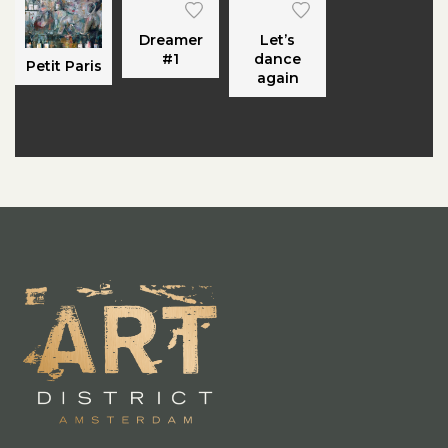
Dreamer
Let’s
#1
dance
Petit Paris
again