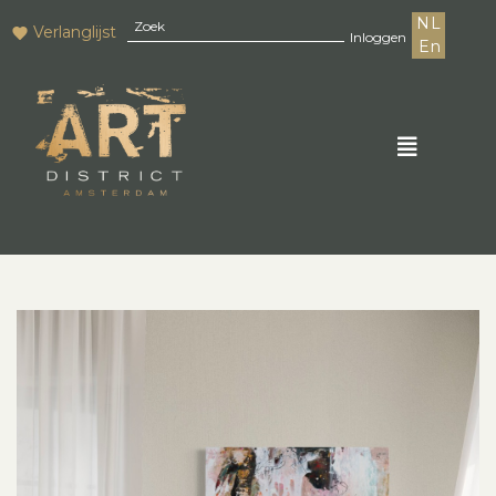
NL
Verlanglijst
Inloggen
En