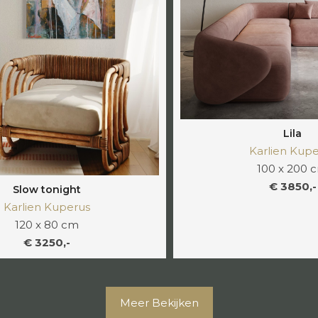
Lila
Karlien Kup
100 x 200 
€ 3850,-
Slow tonight
Karlien Kuperus
120 x 80 cm
€ 3250,-
Meer Bekijken