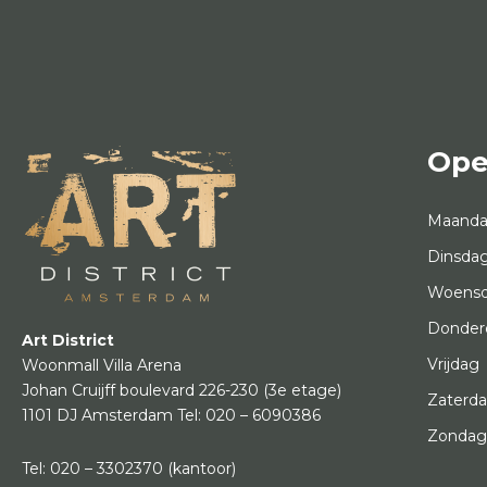
Ope
Maand
Dinsda
Woens
Donder
Art District
Vrijdag
Woonmall Villa Arena
Johan Cruijff boulevard 226-230
(3e etage)
Zaterd
1101 DJ Amsterdam
Tel:
020 – 6090386
Zonda
Tel:
020 – 3302370
(kantoor)