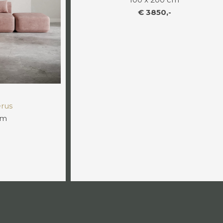
€ 3850,-
erus
cm