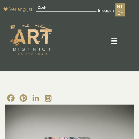
NL
Verlanglijst
Inloggen
En
Facebook
Pinterest
LinkedIn