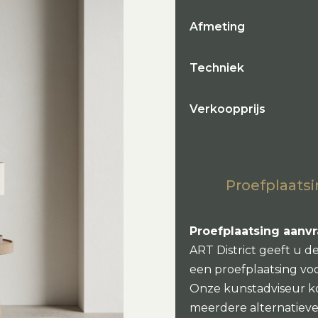
Afmeting
Techniek
Verkoopprijs
Proefplaatsi
Proefplaatsing aanv
ART District geeft u d
een proefplaatsing vo
Onze kunstadviseur k
meerdere alternatieven