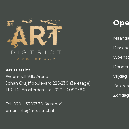
Ope
Maand
Dinsda
Woens
Donder
Art District
Vrijdag
Woonmall Villa Arena
Johan Cruijff boulevard 226-230
(3e etage)
Zaterd
1101 DJ Amsterdam
Tel:
020 – 6090386
Zonda
Tel:
020 – 3302370
(kantoor)
email:
info@artdistrict.nl