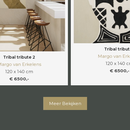
Tribal tribut
Margo van Erk
Tribal tribute 2
120 x 140 
argo van Erkelens
€ 6500,-
120 x 140 cm
€ 6500,-
Meer Bekijken