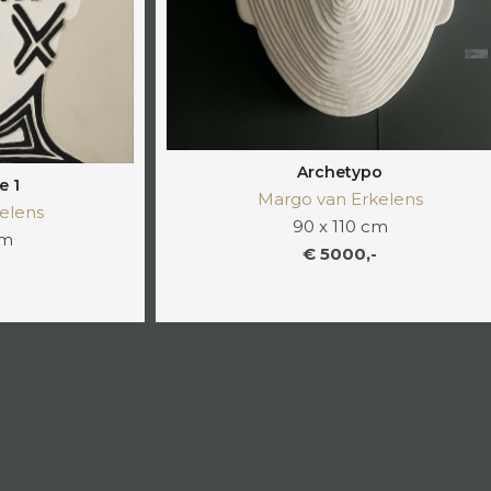
Archetypo
e 1
Margo van Erkelens
elens
90 x 110 cm
cm
€ 5000,-