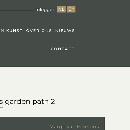
Inloggen
NL
En
EN KUNST
OVER ONS
NIEUWS
CONTACT
s garden path 2
Margo van Erkelens