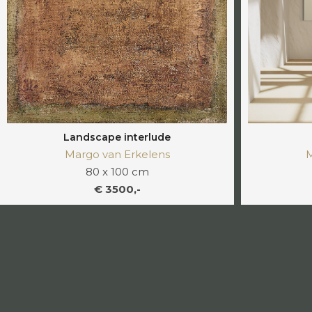
Landscape interlude
M
Margo van Erkelens
80 x 100 cm
€ 3500,-