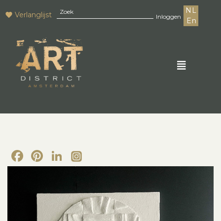
NL
Verlanglijst
Inloggen
En
Facebook
Pinterest
LinkedIn