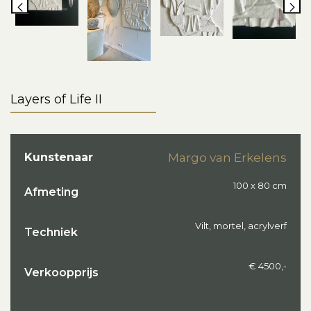
Layers of Life II
Kunstenaar
Margo van Erkelens
100 x 80 cm
Afmeting
Vilt, mortel, acrylverf
Techniek
€ 4500,-
Verkoopprijs