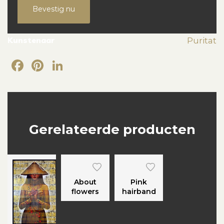
Bevestig nu
Kunstenaar
Puritat
Facebook
Pinterest
LinkedIn
Gerelateerde producten
About
Pink
flowers
hairband