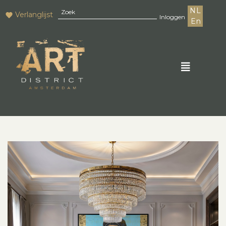
NL
Verlanglijst
Inloggen
En