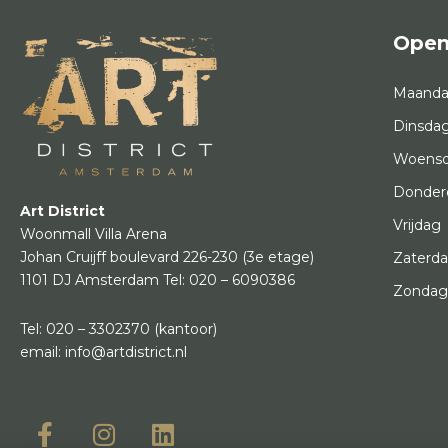
Open
Maand
Dinsda
Woens
Donder
Art District
Vrijdag
Woonmall Villa Arena
Johan Cruijff boulevard 226-230
(3e etage)
Zaterd
1101 DJ Amsterdam
Tel:
020 – 6090386
Zonda
Tel:
020 – 3302370
(kantoor)
email:
info@artdistrict.nl