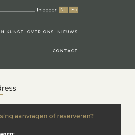
Inloggen
NL
En
EN KUNST
OVER ONS
NIEUWS
CONTACT
dress
sing aanvragen of reserveren?
ragen: