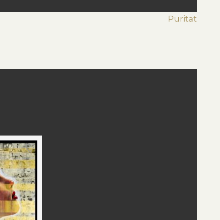
Puritat
st
edIn