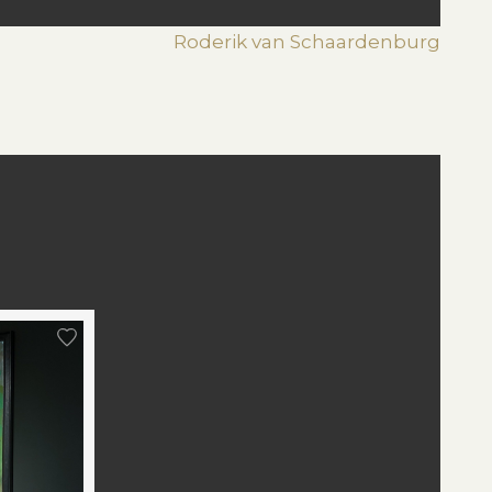
Roderik van Schaardenburg
st
edIn