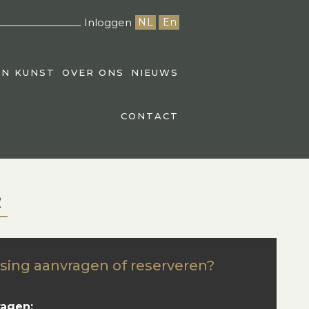
Inloggen
NL
En
EN KUNST
OVER ONS
NIEUWS
CONTACT
2
sing aanvragen of reserveren?
ragen: