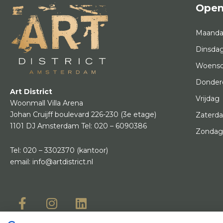
Open
Maand
Dinsda
Woens
Donder
Art District
Vrijdag
Woonmall Villa Arena
Johan Cruijff boulevard 226-230
(3e etage)
Zaterd
1101 DJ Amsterdam
Tel:
020 – 6090386
Zonda
Tel:
020 – 3302370
(kantoor)
email:
info@artdistrict.nl