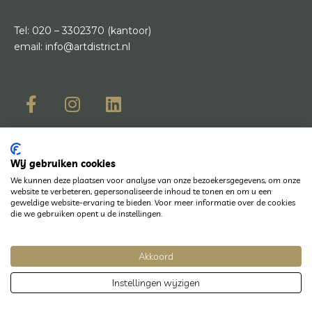
Tel:
020 – 3302370
(kantoor)
email:
info@artdistrict.nl
Openingstijden
Wij gebruiken cookies
Maandag
13:00 tot 17:30
We kunnen deze plaatsen voor analyse van onze bezoekersgegevens, om onze
website te verbeteren, gepersonaliseerde inhoud te tonen en om u een
Dinsdag
10:00 tot 17:30
geweldige website-ervaring te bieden. Voor meer informatie over de cookies
die we gebruiken opent u de instellingen.
Woensdag
10:00 tot 17:30
Donderdag
10:00 tot 20:00
Akkoord
Vrijdag
10:00 tot 17:30
Instellingen wijzigen
Zaterdag
10:00 tot 17:30