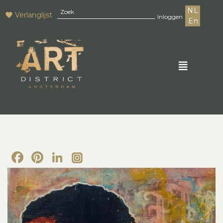
NL
Verlanglijst
Inloggen
En
Facebook
Pinterest
LinkedIn