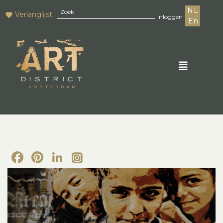
NL
Verlanglijst
Inloggen
En
Facebook
Pinterest
LinkedIn