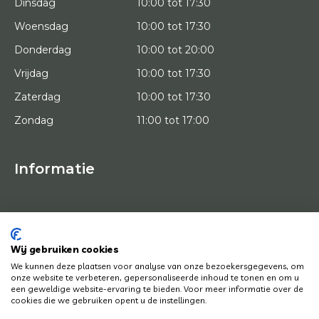
Dinsdag
10:00 tot 17:30
Woensdag
10:00 tot 17:30
Donderdag
10:00 tot 20:00
Vrijdag
10:00 tot 17:30
Zaterdag
10:00 tot 17:30
Zondag
11:00 tot 17:00
Informatie
HOME
PROEFPLAATSING
KUNSTENAARS
OVER ONS
Wij gebruiken cookies
KUNSTWERKEN
We kunnen deze plaatsen voor analyse van onze bezoekersgegevens, om
NEWS
onze website te verbeteren, gepersonaliseerde inhoud te tonen en om u
HOE WERKT HET
een geweldige website-ervaring te bieden. Voor meer informatie over de
CONTACT
cookies die we gebruiken opent u de instellingen.
KUNSTUITLEEN