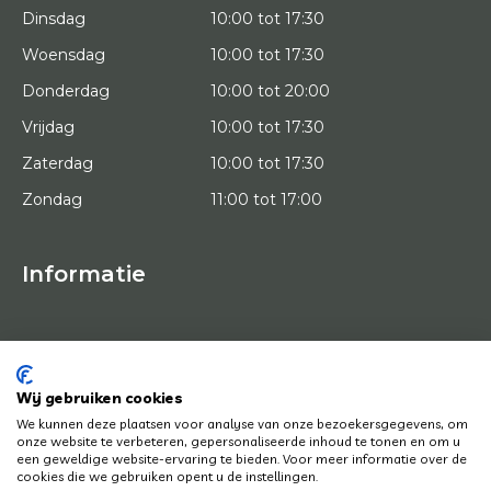
Dinsdag
10:00 tot 17:30
Woensdag
10:00 tot 17:30
Donderdag
10:00 tot 20:00
Vrijdag
10:00 tot 17:30
Zaterdag
10:00 tot 17:30
Zondag
11:00 tot 17:00
Informatie
HOME
PROEFPLAATSING
KUNSTENAARS
OVER ONS
Wij gebruiken cookies
KUNSTWERKEN
We kunnen deze plaatsen voor analyse van onze bezoekersgegevens, om
NEWS
onze website te verbeteren, gepersonaliseerde inhoud te tonen en om u
HOE WERKT HET
een geweldige website-ervaring te bieden. Voor meer informatie over de
CONTACT
cookies die we gebruiken opent u de instellingen.