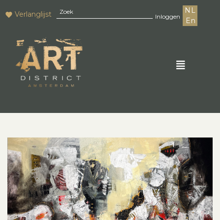
NL
Verlanglijst
Inloggen
En