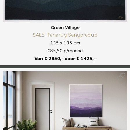
Green Village
,
SALE
Tanarug Sangpradub
135 x 135 cm
€85,50 p/maand
Van € 2850,- voor € 1425,-