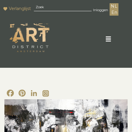
NL
Verlanglijst
Inloggen
En
Facebook
Pinterest
LinkedIn