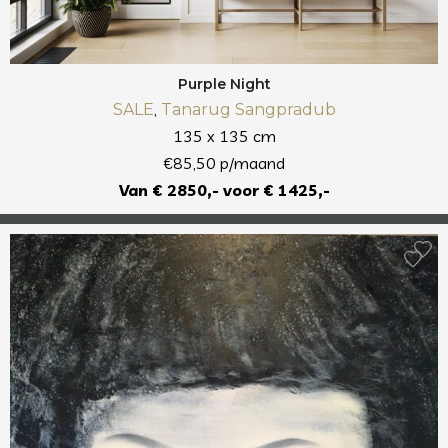
Purple Night
,
SALE
Tanarug Sangpradub
135 x 135 cm
€85,50 p/maand
Van € 2850,- voor € 1425,-