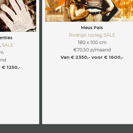
Meus Pais
Rodrigo Izolag
,
SALE
enties
180 x 100 cm
,
SALE
€70,50 p/maand
cm
Van € 2350,- voor € 1600,-
and
 € 1250,-