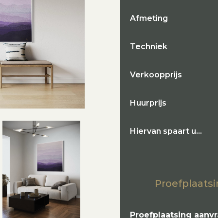
Afmeting
Techniek
Verkoopprijs
Huurprijs
Hiervan spaart u…
Proefplaatsi
Proefplaatsing aanv