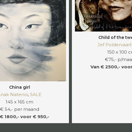
Child of the tw
Jef Poldervaart
150 x 100 
€75,- p/ma
Van € 2500,- voor
China girl
nak Natenoi
,
SALE
145 x 165 cm
€ 54,- per maand
€ 1800,- voor € 950,-