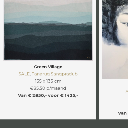
Green Village
SALE
,
Tanarug Sangpradub
135 x 135 cm
€85,50 p/maand
A
Van € 2850,- voor € 1425,-
Van 