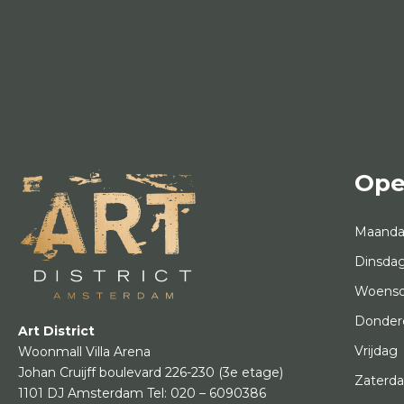
Ope
Maand
Dinsda
Woens
Donder
Art District
Vrijdag
Woonmall Villa Arena
Johan Cruijff boulevard 226-230
(3e etage)
Zaterd
1101 DJ Amsterdam
Tel:
020 – 6090386