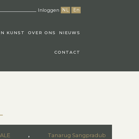
Inloggen
NL
En
EN KUNST
OVER ONS
NIEUWS
CONTACT
SALE
,
Tanarug Sangpradub