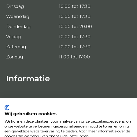
Dinsdag
10:00 tot 17:30
Woensdag
10:00 tot 17:30
Donderdag
10:00 tot 20:00
Vrijdag
10:00 tot 17:30
Zaterdag
10:00 tot 17:30
Zondag
11:00 tot 17:00
Informatie
HOME
PROEFPLAATSING
KUNSTENAARS
OVER ONS
Wij gebruiken cookies
KUNSTWERKEN
We kunnen deze plaatsen voor analyse van onze bezoekersgegevens, om
NEWS
onze website te verbeteren, gepersonaliseerde inhoud te tonen en om u
HOE WERKT HET
een geweldige website-ervaring te bieden. Voor meer informatie over de
CONTACT
cookies die we gebruiken opent u de instellingen.