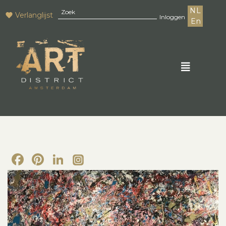
NL
Verlanglijst
Inloggen
En
Facebook
Pinterest
LinkedIn