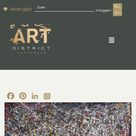
NL
Verlanglijst
Inloggen
En
Facebook
Pinterest
LinkedIn