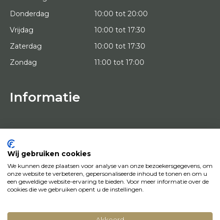
Donderdag
10:00 tot 20:00
Vrijdag
10:00 tot 17:30
Zaterdag
10:00 tot 17:30
Zondag
11:00 tot 17:00
Informatie
HOME
PROEFPLAATSING
KUNSTENAARS
OVER ONS
Wij gebruiken cookies
KUNSTWERKEN
We kunnen deze plaatsen voor analyse van onze bezoekersgegevens, om
NEWS
onze website te verbeteren, gepersonaliseerde inhoud te tonen en om u
HOE WERKT HET
een geweldige website-ervaring te bieden. Voor meer informatie over de
CONTACT
cookies die we gebruiken opent u de instellingen.
KUNSTUITLEEN
Akkoord