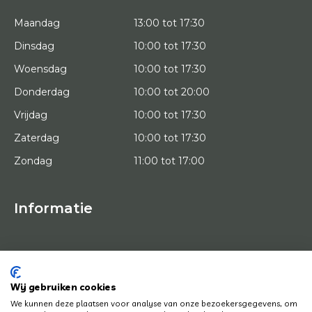
Maandag
13:00 tot 17:30
Dinsdag
10:00 tot 17:30
Woensdag
10:00 tot 17:30
Donderdag
10:00 tot 20:00
Vrijdag
10:00 tot 17:30
Zaterdag
10:00 tot 17:30
Zondag
11:00 tot 17:00
Informatie
HOME
PROEFPLAATSING
KUNSTENAARS
OVER ONS
Wij gebruiken cookies
KUNSTWERKEN
We kunnen deze plaatsen voor analyse van onze bezoekersgegevens, om
NEWS