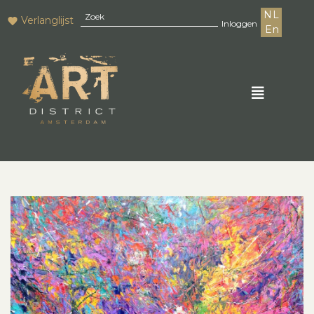
NL
Verlanglijst
Inloggen
En