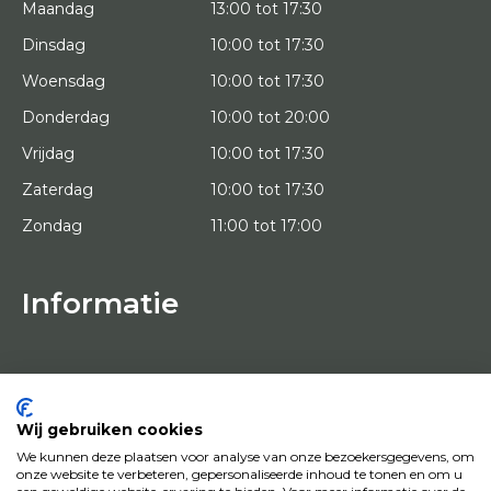
Maandag
13:00 tot 17:30
Dinsdag
10:00 tot 17:30
Woensdag
10:00 tot 17:30
Donderdag
10:00 tot 20:00
Vrijdag
10:00 tot 17:30
Zaterdag
10:00 tot 17:30
Zondag
11:00 tot 17:00
Informatie
HOME
PROEFPLAATSING
KUNSTENAARS
OVER ONS
Wij gebruiken cookies
KUNSTWERKEN
We kunnen deze plaatsen voor analyse van onze bezoekersgegevens, om
NEWS
onze website te verbeteren, gepersonaliseerde inhoud te tonen en om u