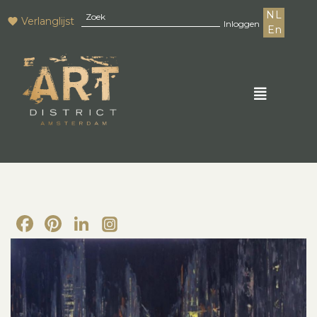
NL
Verlanglijst
Inloggen
En
Facebook
Pinterest
LinkedIn