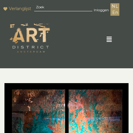
NL
Verlanglijst
Inloggen
En