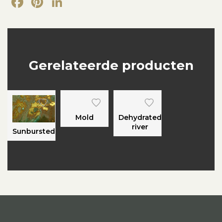
Facebook
Pinterest
LinkedIn
Gerelateerde producten
Mold
Dehydrated
river
Sunbursted